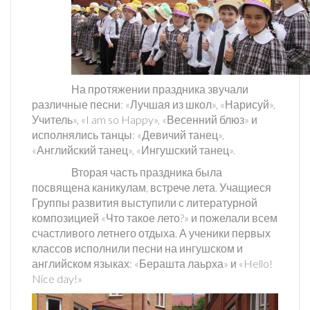
На протяжении праздника звучали
различные песни: «Лучшая из школ», «Нарисуй»,
Учитель», «
I
am
so
Happy
», «Весенний блюз» и
исполнялись танцы: «Девичий танец»,
«Английский танец», «Ингушский танец».
Вторая часть праздника была
посвящена каникулам, встрече лета. Учащиеся
Группы развития выступили с литературной
композицией «Что такое лето?» и пожелали всем
счастливого летнего отдыха. А ученики первых
классов исполнили песни на ингушском и
английском языках: «Берашта лаьрха» и «
Hello
!
Nice
day
!»